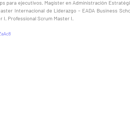
Ops para ejecutivos. Magister en Administración Estratég
ter Internacional de Liderazgo – EADA Business School
I. Professional Scrum Master I.
jZaAc8